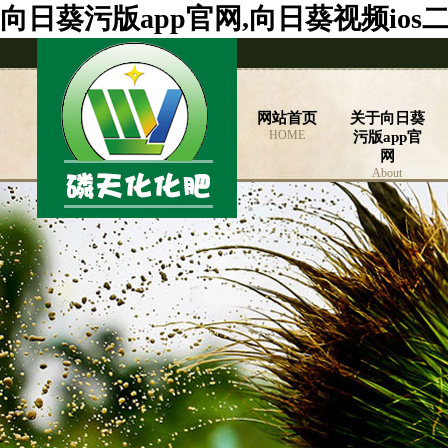
向日葵污版app官网,向日葵视频io
网站首页
关于向日葵
HOME
污版app官
网
About