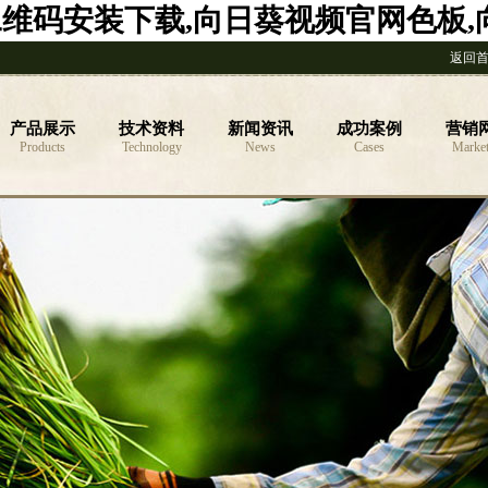
s二维码安装下载,向日葵视频官网色板
返回
产品展示
技术资料
新闻资讯
成功案例
营销
Products
Technology
News
Cases
Market