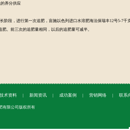
续的养分供应
，进行第一次追肥，亩施以色列进口水溶肥海法保瑞丰12号5-7千克。当
肥。前三次的追肥量相同，以后的追肥量可减半。
技术资料
|
新闻资讯
|
成功案例
|
营销网络
|
联系
p官网化肥有限公司版权所有