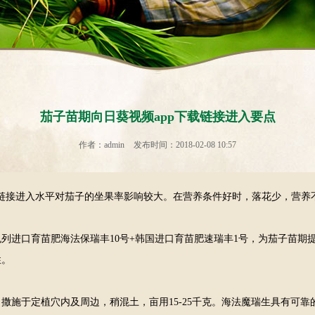
茄子苗期向日葵视频app下载链接进入要点
作者：admin
发布时间：2018-02-08 10:57
链接进入水平对茄子的坐果率影响较大。在营养条件好时，落花少，营养不良会
列进口育苗肥海法保瑞丰10号+韩国进口育苗肥速瑞丰1号，为茄子苗
。
穴内及周边，稍混土，亩用15-25千克。海法魔瑞生具有可靠的