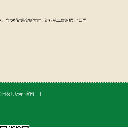
“对茄”果实膨大时，进行第二次追肥，“四面
向日葵污版app官网
|